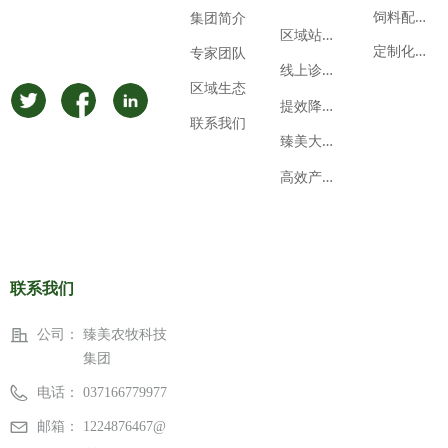
饲
料配方数据库
集团简介
区
域站点分布
定
制化营养方案
专家团队
线
上诊断预约
区域生态
提
效降本案例
联系我们
臻
美大学堂
高
效产品方案
联系我们
公司：
臻美农牧科技
集团
电话：
037166779977
邮箱：
1224876467@