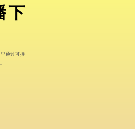
播下
这里通过可持
。