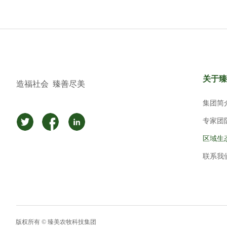
关于臻
造福社会 臻善尽美
集团简
专家团
区域生
联系我
版权所有 ©
臻美农牧科技集团