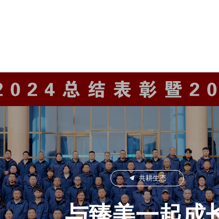
臻美服务
饲研中心
实践案例
共赢发展
끔
共耕生态
与臻美一起成