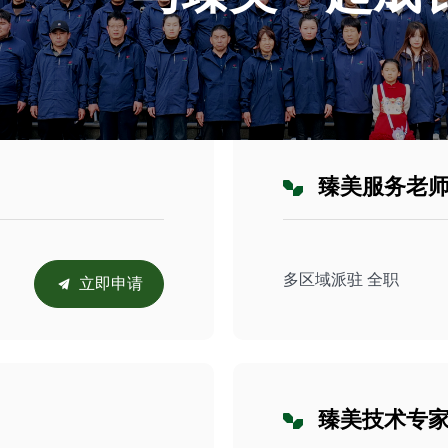
臻美服务老
多区域派驻 全职
立即申请
끔
臻美技术专